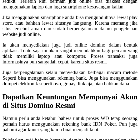
sedikit. Terlebih kini bermain judi online bisa diakses dengan
menggunakan laptop dan juga smartphone kesayangan kalian.
Jika menggunakan smartphone anda bisa mengunduhnya lewat play
store, atau bahkan lewat situsnya langsung. Karena memang jika
situs tersebut aman dan sudah berpengalaman dalam pengelolaan
website judi online.
Ia akan menyediakan juga judi online domino dalam bentuk
aplikasi. Tentu saja ini akan sangat memudahkan bagi pemain yang
tidak memiliki laptop atau komputer. Proses transaksi juga
informasinya pun sangatlah cepat, karena situs resmi.
Juga berpengalaman selalu menyediakan berbagai macam metode
Seperti bisa menggunakan rekening bank. Juga bisa menggunakan
dompet elektronik seperti ovo, gopay, link aja, atau bahkan dana.
Dapatkan Keuntungan Mempunyai Akun
di Situs Domino Resmi
Namun perlu anda ketahui bahwa untuk proses WD tetap seorang
pemain harus menggunakan rekening bank IDN Poker. Pun juga
pahami agar kunci yang kamu buat menjadi kuat.