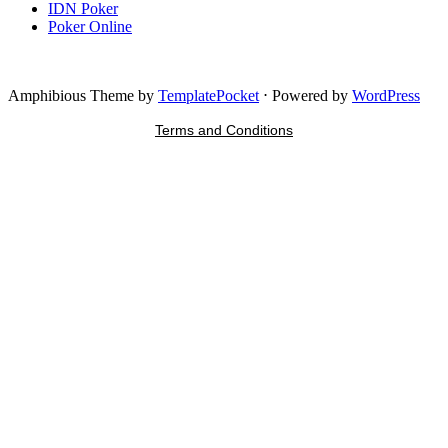
IDN Poker
Poker Online
Slot Online
Judi Online Agen Togel
Amphibious Theme by
TemplatePocket
⋅
Powered by
WordPress
Terms and Conditions