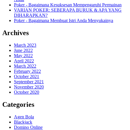
Poker - Bagaimana Kesuksesan Mempengaruhi Permainan
VARIAN POKER: SEBERAPA BURUK & APA YANG
DIHARAPKAN?
Poker - Bagaimana Membuat Istri Anda Menyukainya
Archives
March 2023
June 2022
May 2022
April 2022
March 2022
February 2022
October 2021
September 2021
November 2020
October 2020
Categories
Agen Bola
Blackjack
Domino Online