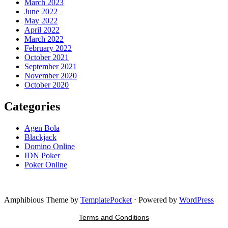
March 2023
June 2022
May 2022
April 2022
March 2022
February 2022
October 2021
September 2021
November 2020
October 2020
Categories
Agen Bola
Blackjack
Domino Online
IDN Poker
Poker Online
Slot Online
Judi Online Agen Togel
Amphibious Theme by
TemplatePocket
⋅
Powered by
WordPress
Terms and Conditions