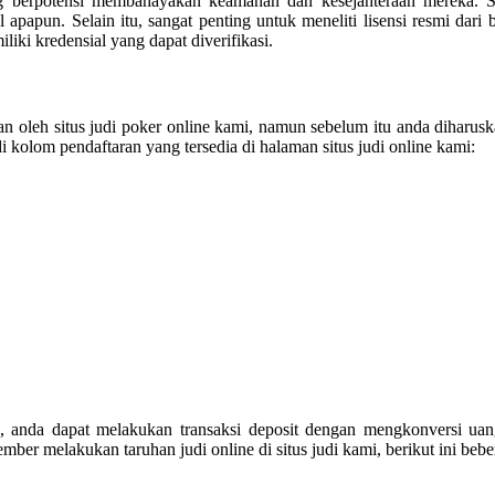
berpotensi membahayakan keamanan dan kesejahteraan mereka. Sala
al apapun. Selain itu, sangat penting untuk meneliti lisensi resmi d
iki kredensial yang dapat diverifikasi.
oleh situs judi poker online kami, namun sebelum itu anda diharuska
 di kolom pendaftaran yang tersedia di halaman situs judi online kami:
ami, anda dapat melakukan transaksi deposit dengan mengkonversi uan
 melakukan taruhan judi online di situs judi kami, berikut ini beber