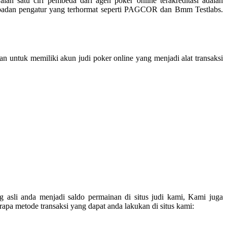
h satu ciri pembeda dari agen poker online terakreditasi adalah
ari badan pengatur yang terhormat seperti PAGCOR dan Bmm Testlabs.
n untuk memiliki akun judi poker online yang menjadi alat transaksi
g asli anda menjadi saldo permainan di situs judi kami, Kami juga
apa metode transaksi yang dapat anda lakukan di situs kami: