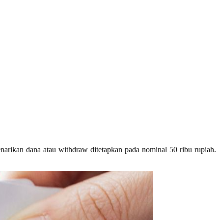
arikan dana atau withdraw ditetapkan pada nominal 50 ribu rupiah.