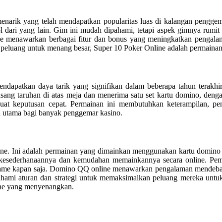
arik yang telah mendapatkan popularitas luas di kalangan penggemar 
ari yang lain. Gim ini mudah dipahami, tetapi aspek gimnya rumit
ne menawarkan berbagai fitur dan bonus yang meningkatkan penga
luang untuk menang besar, Super 10 Poker Online adalah permainan y
endapatkan daya tarik yang signifikan dalam beberapa tahun terak
ng taruhan di atas meja dan menerima satu set kartu domino, dengan
t keputusan cepat. Permainan ini membutuhkan keterampilan, peng
an utama bagi banyak penggemar kasino.
ine. Ini adalah permainan yang dimainkan menggunakan kartu domino d
na kesederhanaannya dan kemudahan memainkannya secara online. P
game kapan saja. Domino QQ online menawarkan pengalaman mendebark
hami aturan dan strategi untuk memaksimalkan peluang mereka untu
ine yang menyenangkan.