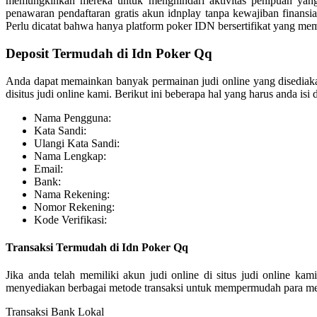
memungkinkan mereka untuk menghindari aktivitas penipuan yang 
penawaran pendaftaran gratis akun idnplay tanpa kewajiban finansi
Perlu dicatat bahwa hanya platform poker IDN bersertifikat yang memil
Deposit Termudah di Idn Poker Qq
Anda dapat memainkan banyak permainan judi online yang disediakan 
disitus judi online kami. Berikut ini beberapa hal yang harus anda isi
Nama Pengguna:
Kata Sandi:
Ulangi Kata Sandi:
Nama Lengkap:
Email:
Bank:
Nama Rekening:
Nomor Rekening:
Kode Verifikasi:
Transaksi Termudah di Idn Poker Qq
Jika anda telah memiliki akun judi online di situs judi online k
menyediakan berbagai metode transaksi untuk mempermudah para member
Transaksi Bank Lokal