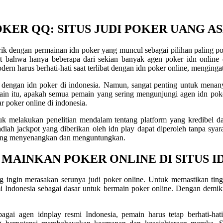
OKER QQ: SITUS JUDI POKER UANG ASL
rik dengan permainan idn poker yang muncul sebagai pilihan paling po
at bahwa hanya beberapa dari sekian banyak agen poker idn online di
rn harus berhati-hati saat terlibat dengan idn poker online, mengingat 
dengan idn poker di indonesia. Namun, sangat penting untuk menany
n itu, apakah semua pemain yang sering mengunjungi agen idn poke
r poker online di indonesia.
uk melakukan penelitian mendalam tentang platform yang kredibel dan
diah jackpot yang diberikan oleh idn play dapat diperoleh tanpa syar
yang menyenangkan dan menguntungkan.
 MAINKAN POKER ONLINE DI SITUS I
g ingin merasakan serunya judi poker online. Untuk memastikan tin
i Indonesia sebagai dasar untuk bermain poker online. Dengan demi
agai agen idnplay resmi Indonesia, pemain harus tetap berhati-hati 