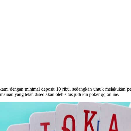
 kami dengan minimal deposit 10 ribu, sedangkan untuk melakukan pen
inan yang telah disediakan oleh situs judi idn poker qq online.