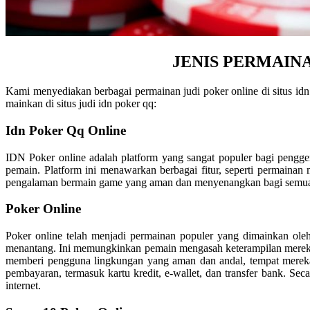
JENIS PERMAINA
Kami menyediakan berbagai permainan judi poker online di situs id
mainkan di situs judi idn poker qq:
Idn Poker Qq Online
IDN Poker online adalah platform yang sangat populer bagi penggem
pemain. Platform ini menawarkan berbagai fitur, seperti permainan
pengalaman bermain game yang aman dan menyenangkan bagi semua pe
Poker Online
Poker online telah menjadi permainan populer yang dimainkan oleh
menantang. Ini memungkinkan pemain mengasah keterampilan mereka, 
memberi pengguna lingkungan yang aman dan andal, tempat mereka 
pembayaran, termasuk kartu kredit, e-wallet, dan transfer bank. Se
internet.