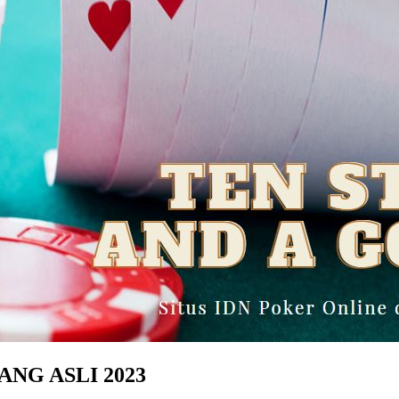
ANG ASLI 2023