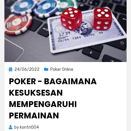
Posted
24/06/2022
Poker Online
on
POKER - BAGAIMANA
KESUKSESAN
MEMPENGARUHI
PERMAINAN
by
kontri004