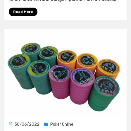
Read More
Posted
30/06/2022
Poker Online
on