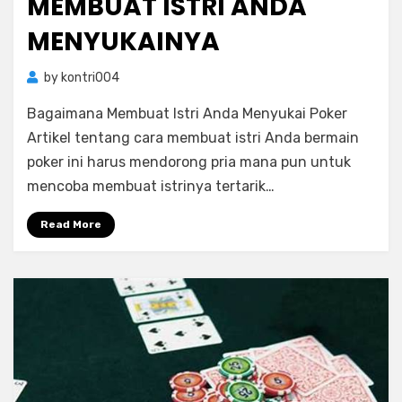
MEMBUAT ISTRI ANDA
MENYUKAINYA
by
kontri004
Bagaimana Membuat Istri Anda Menyukai Poker
Artikel tentang cara membuat istri Anda bermain
poker ini harus mendorong pria mana pun untuk
mencoba membuat istrinya tertarik…
Read More