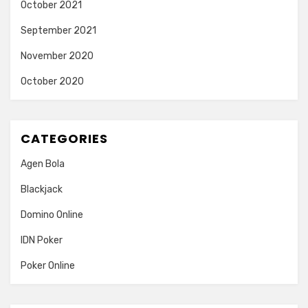
October 2021
September 2021
November 2020
October 2020
CATEGORIES
Agen Bola
Blackjack
Domino Online
IDN Poker
Poker Online