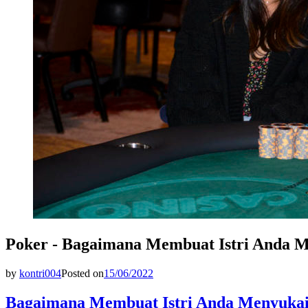
Poker - Bagaimana Membuat Istri Anda 
by
kontri004
Posted on
15/06/2022
Bagaimana Membuat Istri Anda Menyukai