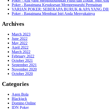
Poker - Apa yang Menghubungkan Flush dan Zodiac Sign An
Poker - Bagaimana Kesuksesan Mempengaruhi Permainan
VARIAN POKER: SEBERAPA BURUK & APA YANG D
Poker - Bagaimana Membuat Istri Anda Menyukainya
Archives
March 2023
June 2022
May 2022
April 2022
March 2022
February 2022
October 2021
September 2021
November 2020
October 2020
Categories
Agen Bola
Blackjack
Domino Online
IDN Poker