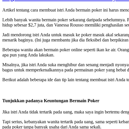
Artikel tentang cara membuat istri Anda bermain poker ini harus me
Lebih banyak wanita bermain poker sekarang daripada sebelumnya. Pad
hidup sebesar $2,7 juta, dan Vanessa Rousso memiliki penghasilan se
Jadi mendorong istri Anda untuk masuk ke poker masuk akal sekarang
menarik baginya. (Ini juga membantu jika dia fleksibel dan berpikira
Beberapa wanita akan bermain poker online seperti ikan ke air. Orang
apa pun yang Anda lakukan.
Misalnya, jika istri Anda suka menghibur dan senang menjadi nyon
bagus untuk memperkenalkannya pada permainan poker yang hebat dal
Berikut adalah beberapa ide dan tip lain tentang membuat istri Anda 
Tunjukkan padanya Keuntungan Bermain Poker
Jika istri Anda tidak tertarik pada uang, maka saya ingin bertemu den
Tapi serius, kebanyakan wanita tertarik pada uang, sama seperti keb
pada poker tanpa banyak usaha dari Anda sama sekali.