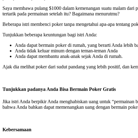
Saya membawa pulang $1000 dalam kemenangan suatu malam dari perma
tertarik pada permainan setelah itu? Bagaimana menurutmu?
Beberapa istri membenci poker tanpa mengetahui apa-apa tentang p
Tunjukkan beberapa keuntungan bagi istri Anda:
Anda dapat bermain poker di rumah, yang berarti Anda lebih ba
Anda tidak keluar minum dengan teman-teman Anda
Anda dapat membantu anak-anak sejak Anda di rumah.
Ajak dia melihat poker dari sudut pandang yang lebih positif, dan 
Tunjukkan padanya Anda Bisa Bermain Poker Gratis
Jika istri Anda berpikir Anda menghabiskan uang untuk “permainan 
bahwa Anda bahkan dapat memenangkan uang dengan bermain poker g
Kebersamaan