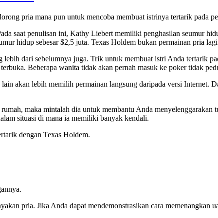
ndorong pria mana pun untuk mencoba membuat istrinya tertarik pada pe
a saat penulisan ini, Kathy Liebert memiliki penghasilan seumur hidu
umur hidup sebesar $2,5 juta. Texas Holdem bukan permainan pria lagi
 lebih dari sebelumnya juga. Trik untuk membuat istri Anda tertarik
n terbuka. Beberapa wanita tidak akan pernah masuk ke poker tidak pedu
 lain akan lebih memilih permainan langsung daripada versi Internet. D
ya rumah, maka mintalah dia untuk membantu Anda menyelenggarakan 
am situasi di mana ia memiliki banyak kendali.
tertarik dengan Texas Holdem.
gannya.
anyakan pria. Jika Anda dapat mendemonstrasikan cara memenangkan uan