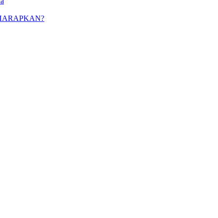
da
IHARAPKAN?