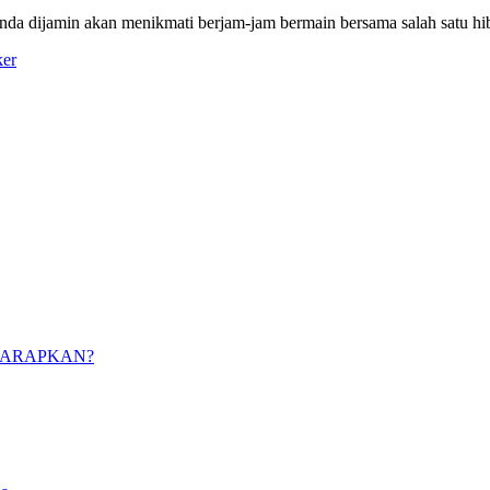
nda dijamin akan menikmati berjam-jam bermain bersama salah satu hi
ker
HARAPKAN?