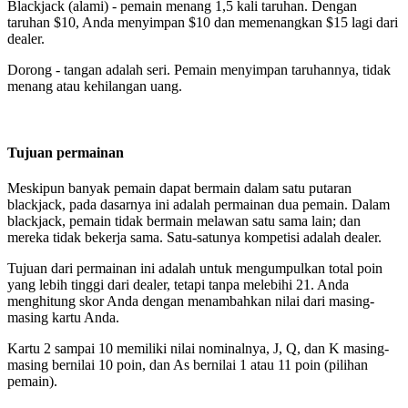
Blackjack (alami) - pemain menang 1,5 kali taruhan. Dengan
taruhan $10, Anda menyimpan $10 dan memenangkan $15 lagi dari
dealer.
Dorong - tangan adalah seri. Pemain menyimpan taruhannya, tidak
menang atau kehilangan uang.
Tujuan permainan
Meskipun banyak pemain dapat bermain dalam satu putaran
blackjack, pada dasarnya ini adalah permainan dua pemain. Dalam
blackjack, pemain tidak bermain melawan satu sama lain; dan
mereka tidak bekerja sama. Satu-satunya kompetisi adalah dealer.
Tujuan dari permainan ini adalah untuk mengumpulkan total poin
yang lebih tinggi dari dealer, tetapi tanpa melebihi 21. Anda
menghitung skor Anda dengan menambahkan nilai dari masing-
masing kartu Anda.
Kartu 2 sampai 10 memiliki nilai nominalnya, J, Q, dan K masing-
masing bernilai 10 poin, dan As bernilai 1 atau 11 poin (pilihan
pemain).