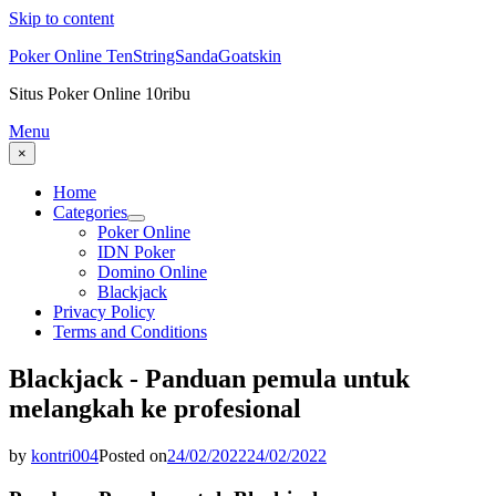
Skip to content
Poker Online TenStringSandaGoatskin
Situs Poker Online 10ribu
Menu
×
Home
Categories
Poker Online
IDN Poker
Domino Online
Blackjack
Privacy Policy
Terms and Conditions
Blackjack - Panduan pemula untuk
melangkah ke profesional
by
kontri004
Posted on
24/02/2022
24/02/2022