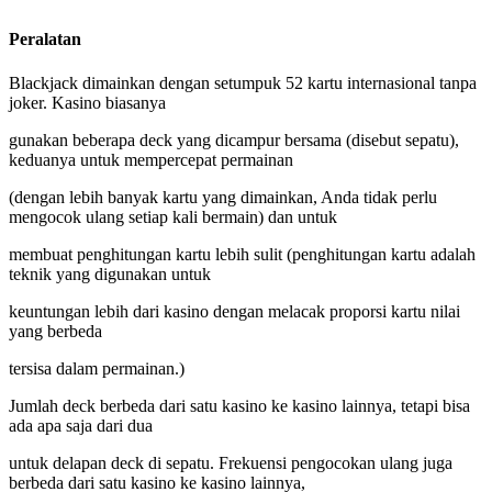
Peralatan
Blackjack dimainkan dengan setumpuk 52 kartu internasional tanpa
joker. Kasino biasanya
gunakan beberapa deck yang dicampur bersama (disebut sepatu),
keduanya untuk mempercepat permainan
(dengan lebih banyak kartu yang dimainkan, Anda tidak perlu
mengocok ulang setiap kali bermain) dan untuk
membuat penghitungan kartu lebih sulit (penghitungan kartu adalah
teknik yang digunakan untuk
keuntungan lebih dari kasino dengan melacak proporsi kartu nilai
yang berbeda
tersisa dalam permainan.)
Jumlah deck berbeda dari satu kasino ke kasino lainnya, tetapi bisa
ada apa saja dari dua
untuk delapan deck di sepatu. Frekuensi pengocokan ulang juga
berbeda dari satu kasino ke kasino lainnya,