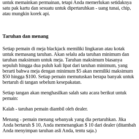
untuk memainkan permainan, tetapi Anda memerlukan setidaknya
satu pak kartu dan sesuatu untuk dipertaruhkan - uang tunai, chip,
atau mungkin korek api.
Taruhan dan menang
Setiap pemain di meja blackjack memiliki lingkaran atau kotak
untuk memasang taruhan. Akan selalu ada taruhan minimum dan
taruhan maksimum untuk meja. Taruhan maksimum biasanya
sepuluh hingga dua puluh kali lipat dari taruhan minimum, yang
berarti bahwa meja dengan minimum $5 akan memiliki maksimum
$50 hingga $100. Setiap pemain memutuskan berapa banyak untuk
bertaruh di tangan sebelum kesepakatan.
Setiap tangan akan menghasilkan salah satu acara berikut untuk
pemain:
Kalah - taruhan pemain diambil oleh dealer.
Menang - pemain menang sebanyak yang dia pertaruhkan. Jika
Anda bertaruh $ 10, Anda memenangkan $ 10 dari dealer (ditambah
Anda menyimpan taruhan asli Anda, tentu saja.)