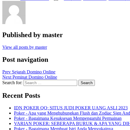
Published by
master
View all posts by master
Post navigation
Prev
Sejarah Domino Online
Next
Peminat Domino Online
Search for:
Search
Recent Posts
IDN POKER QQ: SITUS JUDI POKER UANG ASLI 2023
Poker - Apa yang Menghubungkan Flush dan Zodiac Sign An
Poker - Bagaimana Kesuksesan Mempengaruhi Permainan
VARIAN POKER: SEBERAPA BURUK & APA YANG D
Poker - Bagaimana Membuat Istri Anda Menyukainya