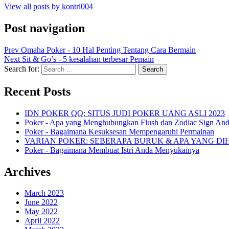
View all posts by kontri004
Post navigation
Prev
Omaha Poker - 10 Hal Penting Tentang Cara Bermain
Next
Sit & Go’s - 5 kesalahan terbesar Pemain
Search for:
Search
Recent Posts
IDN POKER QQ: SITUS JUDI POKER UANG ASLI 2023
Poker - Apa yang Menghubungkan Flush dan Zodiac Sign An
Poker - Bagaimana Kesuksesan Mempengaruhi Permainan
VARIAN POKER: SEBERAPA BURUK & APA YANG D
Poker - Bagaimana Membuat Istri Anda Menyukainya
Archives
March 2023
June 2022
May 2022
April 2022