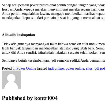
Setiap sesi pemain poker profesional penuh dengan tangan yang tidak
frustrasi Anda kepada mereka, menyinggung mereka secara lisan dan
Anda perlu mengalahkan lawan, mengapa memberikan nasihat kepadanya
mendapatkan kepuasan dari permainan saat ini, jangan merusak suasan
Alih-alih kesimpulan
Tidak ada gunanya menyangkal fakta bahwa semakin sulit untuk me
lebih banyak tangan dan mendapatkan statistik yang lebih baik. Semu
untuk diri Anda sendiri, istirahatlah, lakukan sesuatu selain poker.
Semuanya butuh keseimbangan, jadi semakin sedikit Anda bermain sem
Posted in
Poker Online
Tagged
judi online
,
poker online
,
situs judi po
Published by
kontri004