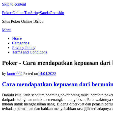
Skip to content
Poker Online TenStringSandaGoatskin
Situs Poker Online 10ribu
Menu
Home
Categories
Privacy Policy
Terms and Conditions
Poker - Cara mendapatkan kepuasan dari
by
kontri004
Posted on
14/04/2022
Cara mendapatkan kepuasan dari bermain
Dahulu kala, jauh sebelum booming poker orang mulai bermain poker 
daripada keinginan untuk memenangkan uang besar. Pada waktunya s
mudah untuk menghasilkan uang. Bidang diperkuat dan pemain perlu m
terhadap permainan dan bahkan menyebabkan rasa jijik terhadapnya 