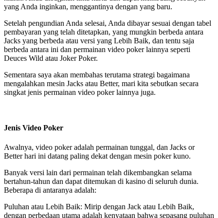
yang Anda inginkan, menggantinya dengan yang baru.
Setelah pengundian Anda selesai, Anda dibayar sesuai dengan tabel
pembayaran yang telah ditetapkan, yang mungkin berbeda antara
Jacks yang berbeda atau versi yang Lebih Baik, dan tentu saja
berbeda antara ini dan permainan video poker lainnya seperti
Deuces Wild atau Joker Poker.
Sementara saya akan membahas terutama strategi bagaimana
mengalahkan mesin Jacks atau Better, mari kita sebutkan secara
singkat jenis permainan video poker lainnya juga.
Jenis Video Poker
Awalnya, video poker adalah permainan tunggal, dan Jacks or
Better hari ini datang paling dekat dengan mesin poker kuno.
Banyak versi lain dari permainan telah dikembangkan selama
bertahun-tahun dan dapat ditemukan di kasino di seluruh dunia.
Beberapa di antaranya adalah:
Puluhan atau Lebih Baik: Mirip dengan Jack atau Lebih Baik,
dengan perbedaan utama adalah kenyataan bahwa sepasang puluhan