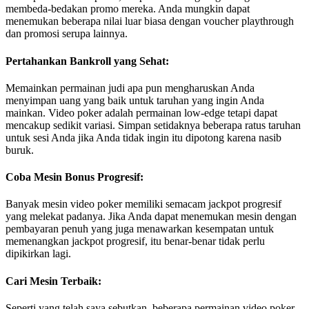
membeda-bedakan promo mereka. Anda mungkin dapat
menemukan beberapa nilai luar biasa dengan voucher playthrough
dan promosi serupa lainnya.
Pertahankan Bankroll yang Sehat:
Memainkan permainan judi apa pun mengharuskan Anda
menyimpan uang yang baik untuk taruhan yang ingin Anda
mainkan. Video poker adalah permainan low-edge tetapi dapat
mencakup sedikit variasi. Simpan setidaknya beberapa ratus taruhan
untuk sesi Anda jika Anda tidak ingin itu dipotong karena nasib
buruk.
Coba Mesin Bonus Progresif:
Banyak mesin video poker memiliki semacam jackpot progresif
yang melekat padanya. Jika Anda dapat menemukan mesin dengan
pembayaran penuh yang juga menawarkan kesempatan untuk
memenangkan jackpot progresif, itu benar-benar tidak perlu
dipikirkan lagi.
Cari Mesin Terbaik:
Seperti yang telah saya sebutkan, beberapa permainan video poker