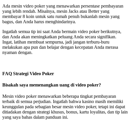
Ada mesin video poker yang menawarkan persentase pembayaran
yang lebih rendah. Misalnya, mesin Jacks atau Better yang
membayar 8 koin untuk satu rumah penuh bukanlah mesin yang
bagus, dan Anda harus menghindarinya.
Ingatlah semua tip ini saat Anda bermain video poker berikutnya,
dan Anda akan meningkatkan peluang Anda secara signifikan.
Ingat, latihan membuat sempurna, jadi jangan terburu-buru
melakukan apa pun dan belajar dengan kecepatan Anda merasa
nyaman dengan.
FAQ Strategi Video Poker
Bisakah saya memenangkan uang di video poker?
Mesin video poker menawarkan beberapa tingkat pembayaran
terbaik di semua perjudian. Ingatlah bahwa kasino masih memiliki
keunggulan pada sebagian besar mesin video poker, tetapi ini dapat
ditiadakan dengan strategi khusus, bonus, kartu loyalitas, dan tip lain
yang saya bahas dalam panduan ini.