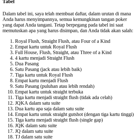
Tabel
Dalam tabel ini, saya telah membuat daftar, dalam urutan di mana
Anda harus menyimpannya, semua kemungkinan tangan poker
yang dapat Anda tangani. Tetap berpegang pada tabel ini saat
memutuskan apa yang harus disimpan, dan Anda tidak akan salah:
Royal Flush, Straight Flush, atau Four of a Kind
Empat kartu untuk Royal Flush
Full House, Flush, Straight, atau Three of a Kind
4 kartu menjadi Straight Flush
Dua Pasang
Satu Pasang (jack atau lebih baik)
Tiga kartu untuk Royal Flush
Empat kartu menjadi Flush
Satu Pasang (puluhan atau lebih rendah)
Empat kartu untuk straight terbuka
Tiga kartu menjadi straight flush (tidak ada celah)
JQKA dalam satu suite
Dua kartu apa saja dalam satu suite
Empat kartu untuk straight gutshot (dengan tiga kartu tinggi)
Tiga kartu menjadi straight flush (single gap)
JQK dalam satu suite
JQ dalam satu suite
TJ dalam satu suite