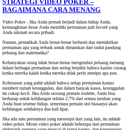
STRATEGI VIDEO POKER –
BAGAIMANA CARA MENANG
Video Poker - Jika Anda pernah berjudi dalam hidup Anda,
kemungkinan besar Anda memiliki permainan judi favorit yang
Anda nikmati secara pribadi.
Namun, pernahkah Anda benar-benar berhenti dan memikirkan
permainan apa yang terbaik untuk dimainkan dari sudut pandang
peluang dan matematika?
Kebanyakan orang tidak benar-benar mengetahui peluang menang
dalam berbagai permainan dan sering berpikir bahwa kasino curang
ketika mereka kalah ketika mereka tidak perlu menipu apa pun.
Kebenaran yang pahit adalah bahwa setiap permainan kasino
memberi rumah keunggulan, dan dalam banyak kasus, keunggulan
itu cukup kecil. Jika Anda seorang pemain roulette, Anda bisa
berharap untuk kehilangan sekitar 2,7% dari semua taruhan yang
Anda buat seumur hidup, sementara pemain slot biasanya akan
kehilangan setidaknya dua kali lipat.
Jika ada satu permainan yang menonjol dari yang lain, itu adalah
video poker. Mesin video poker adalah beberapa dari permainan
elektronik pertama yang muncul di lantai kasino, dan keunggulan