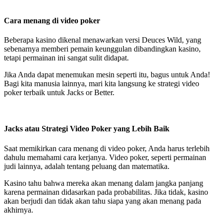
Cara menang di video poker
Beberapa kasino dikenal menawarkan versi Deuces Wild, yang
sebenarnya memberi pemain keunggulan dibandingkan kasino,
tetapi permainan ini sangat sulit didapat.
Jika Anda dapat menemukan mesin seperti itu, bagus untuk Anda!
Bagi kita manusia lainnya, mari kita langsung ke strategi video
poker terbaik untuk Jacks or Better.
Jacks atau Strategi Video Poker yang Lebih Baik
Saat memikirkan cara menang di video poker, Anda harus terlebih
dahulu memahami cara kerjanya. Video poker, seperti permainan
judi lainnya, adalah tentang peluang dan matematika.
Kasino tahu bahwa mereka akan menang dalam jangka panjang
karena permainan didasarkan pada probabilitas. Jika tidak, kasino
akan berjudi dan tidak akan tahu siapa yang akan menang pada
akhirnya.