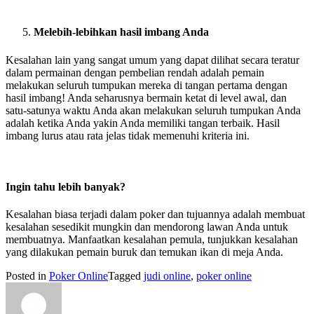
Melebih-lebihkan hasil imbang Anda
Kesalahan lain yang sangat umum yang dapat dilihat secara teratur
dalam permainan dengan pembelian rendah adalah pemain
melakukan seluruh tumpukan mereka di tangan pertama dengan
hasil imbang! Anda seharusnya bermain ketat di level awal, dan
satu-satunya waktu Anda akan melakukan seluruh tumpukan Anda
adalah ketika Anda yakin Anda memiliki tangan terbaik. Hasil
imbang lurus atau rata jelas tidak memenuhi kriteria ini.
Ingin tahu lebih banyak?
Kesalahan biasa terjadi dalam poker dan tujuannya adalah membuat
kesalahan sesedikit mungkin dan mendorong lawan Anda untuk
membuatnya. Manfaatkan kesalahan pemula, tunjukkan kesalahan
yang dilakukan pemain buruk dan temukan ikan di meja Anda.
Posted in
Poker Online
Tagged
judi online
,
poker online