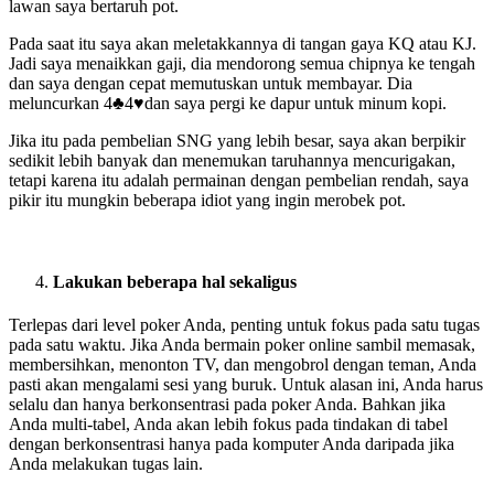
lawan saya bertaruh pot.
Pada saat itu saya akan meletakkannya di tangan gaya KQ atau KJ.
Jadi saya menaikkan gaji, dia mendorong semua chipnya ke tengah
dan saya dengan cepat memutuskan untuk membayar. Dia
meluncurkan 4♣4♥dan saya pergi ke dapur untuk minum kopi.
Jika itu pada pembelian SNG yang lebih besar, saya akan berpikir
sedikit lebih banyak dan menemukan taruhannya mencurigakan,
tetapi karena itu adalah permainan dengan pembelian rendah, saya
pikir itu mungkin beberapa idiot yang ingin merobek pot.
Lakukan beberapa hal sekaligus
Terlepas dari level poker Anda, penting untuk fokus pada satu tugas
pada satu waktu. Jika Anda bermain poker online sambil memasak,
membersihkan, menonton TV, dan mengobrol dengan teman, Anda
pasti akan mengalami sesi yang buruk. Untuk alasan ini, Anda harus
selalu dan hanya berkonsentrasi pada poker Anda. Bahkan jika
Anda multi-tabel, Anda akan lebih fokus pada tindakan di tabel
dengan berkonsentrasi hanya pada komputer Anda daripada jika
Anda melakukan tugas lain.