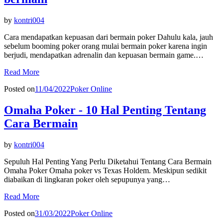
by
kontri004
Cara mendapatkan kepuasan dari bermain poker Dahulu kala, jauh
sebelum booming poker orang mulai bermain poker karena ingin
berjudi, mendapatkan adrenalin dan kepuasan bermain game.…
Read More
Posted on
11/04/2022
Poker Online
Omaha Poker - 10 Hal Penting Tentang
Cara Bermain
by
kontri004
Sepuluh Hal Penting Yang Perlu Diketahui Tentang Cara Bermain
Omaha Poker Omaha poker vs Texas Holdem. Meskipun sedikit
diabaikan di lingkaran poker oleh sepupunya yang…
Read More
Posted on
31/03/2022
Poker Online