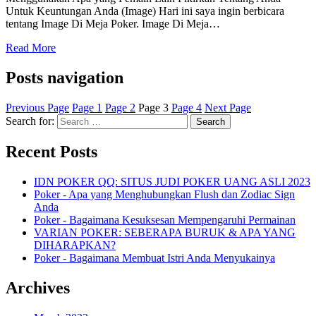
Untuk Keuntungan Anda (Image) Hari ini saya ingin berbicara
tentang Image Di Meja Poker. Image Di Meja…
Read More
Posts navigation
Previous Page
Page
1
Page
2
Page
3
Page
4
Next Page
Search for:
Search
Recent Posts
IDN POKER QQ: SITUS JUDI POKER UANG ASLI 2023
Poker - Apa yang Menghubungkan Flush dan Zodiac Sign
Anda
Poker - Bagaimana Kesuksesan Mempengaruhi Permainan
VARIAN POKER: SEBERAPA BURUK & APA YANG
DIHARAPKAN?
Poker - Bagaimana Membuat Istri Anda Menyukainya
Archives