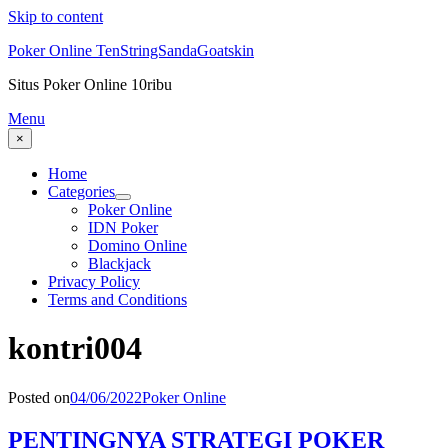
Skip to content
Poker Online TenStringSandaGoatskin
Situs Poker Online 10ribu
Menu
×
Home
Categories
Poker Online
IDN Poker
Domino Online
Blackjack
Privacy Policy
Terms and Conditions
Author
:
kontri004
Posted on
04/06/2022
Poker Online
PENTINGNYA STRATEGI POKER