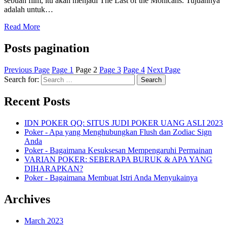
sebuah film, itu akan menjadi The Last of the Mohicans. Tujuannya
adalah untuk…
Read More
Posts pagination
Previous Page
Page
1
Page
2
Page
3
Page
4
Next Page
Search for:
Search
Recent Posts
IDN POKER QQ: SITUS JUDI POKER UANG ASLI 2023
Poker - Apa yang Menghubungkan Flush dan Zodiac Sign
Anda
Poker - Bagaimana Kesuksesan Mempengaruhi Permainan
VARIAN POKER: SEBERAPA BURUK & APA YANG
DIHARAPKAN?
Poker - Bagaimana Membuat Istri Anda Menyukainya
Archives
March 2023