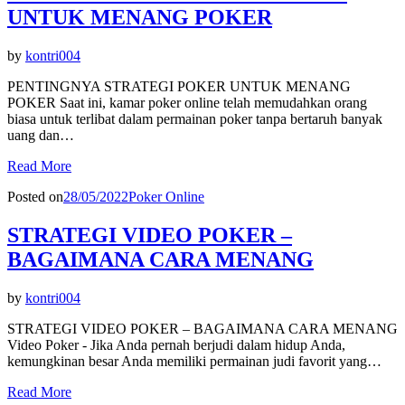
UNTUK MENANG POKER
by
kontri004
PENTINGNYA STRATEGI POKER UNTUK MENANG
POKER Saat ini, kamar poker online telah memudahkan orang
biasa untuk terlibat dalam permainan poker tanpa bertaruh banyak
uang dan…
Read More
Posted on
28/05/2022
Poker Online
STRATEGI VIDEO POKER –
BAGAIMANA CARA MENANG
by
kontri004
STRATEGI VIDEO POKER – BAGAIMANA CARA MENANG
Video Poker - Jika Anda pernah berjudi dalam hidup Anda,
kemungkinan besar Anda memiliki permainan judi favorit yang…
Read More