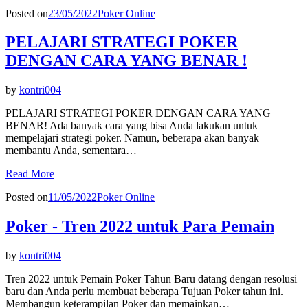
Posted on
23/05/2022
Poker Online
PELAJARI STRATEGI POKER
DENGAN CARA YANG BENAR !
by
kontri004
PELAJARI STRATEGI POKER DENGAN CARA YANG
BENAR! Ada banyak cara yang bisa Anda lakukan untuk
mempelajari strategi poker. Namun, beberapa akan banyak
membantu Anda, sementara…
Read More
Posted on
11/05/2022
Poker Online
Poker - Tren 2022 untuk Para Pemain
by
kontri004
Tren 2022 untuk Pemain Poker Tahun Baru datang dengan resolusi
baru dan Anda perlu membuat beberapa Tujuan Poker tahun ini.
Membangun keterampilan Poker dan memainkan…