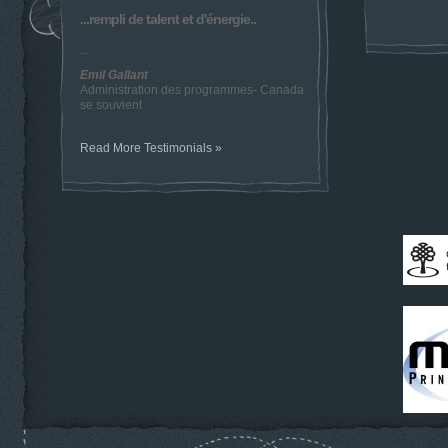
...rempli de talent et d'énergie..
...
Emil Gallant
Administration des programmes- Canada
se souvient
Read More Testimonials »