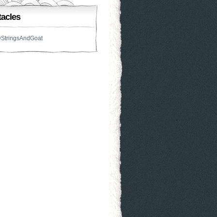
acles
@StringsAndGoat