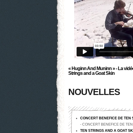
« Huginn And Muninn » - La vidé
Strings and a Goat Skin
X
NOUVELLES
CONCERT BENEFICE DE TEN 
-
CONCERT BENEFICE DE TEN 
TEN STRINGS AND A GOAT S