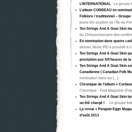
L’INTERNATIONAL
-
Le groupe f
L’album CORBEAU en nomination
Folklore / traditionnel – Groupe
jeune trio acadien de l’Île-du-P
Ten Strings And A Goat Skin inv
du 150eanniversaire des confér
En nomination dans quatre caté
dernier, Music PEI a procédé à l
Ten Strings And A Goat Skin qua
prestation aux Aft’heures de la
Ten Strings And A Goat Skin so
Canadienne ( Canadian Folk M
nomination dans les […]
Chronique de l’album « Corbeau
Chronique - Trad Magazine (Fra
Ten Strings And A Goat Skin 
un été chargé !
-
Le groupe folk
La revue « Penguin Eggs Magaz
d’août 2013
-