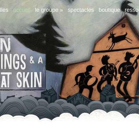
lles
accueil
le groupe
»
spectacles
boutique
resso