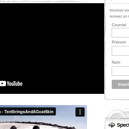
Inscrivez-vo
recevez un m
Courriel
Prénom
Nom
Spect