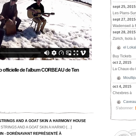
sept 25, 2015
Les Plans-Sur
sept 27, 2015
Wadenswil
à
sept 28, 2015
Zürich, Isola
à
el Loka
Buy Tickets
oct 2, 2015
La Chaux-du-M
o officielle de l’album CORBEAU de Ten
Moultip
oct 4, 2015
Chexbres
à
Caveau
S'abonner:
STRINGS AND A GOAT SKIN A HARMONY HOUSE
STRINGS AND A GOAT SKIN A HARMO […]
KIN - DORÉNAVANT REPRÉSENTÉ À