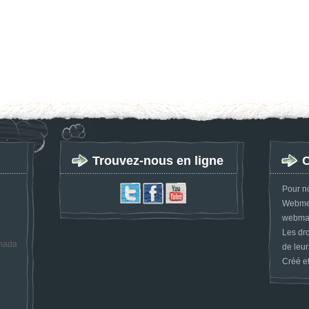
Trouvez-nous en ligne
C
Pour n
Webmes
webmas
Les dro
anada
de leur
Créé e