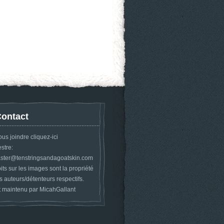
ontact
ous joindre
cliquez-ici
tre:
ter@tenstringsandagoatskin.com
its sur les images sont la propriété
s auteurs/détenteurs respectifs.
t maintenu par
MicahGallant