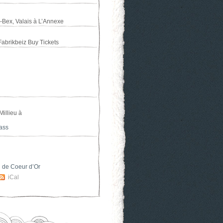
-Bex, Valais
à
L’Annexe
Fabrikbeiz
Buy Tickets
l
illieu
à
ass
 de Coeur d’Or
iCal