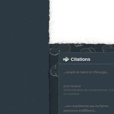
Citations
...rempli de talent et d'énergie..
...
Emil Gallant
Administration des programmes- C
se souvient
...une expérience qui ne laisse
personne indifférent...