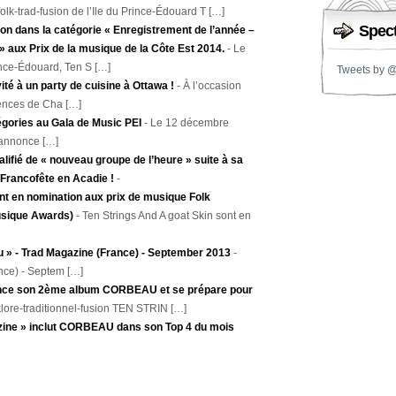
olk-trad-fusion de l’Ile du Prince-Édouard T […]
Spect
 dans la catégorie « Enregistrement de l’année –
 » aux Prix de la musique de la Côte Est 2014.
-
Le
rince-Édouard, Ten S […]
Tweets by 
ité à un party de cuisine à Ottawa !
-
À l’occasion
ences de Cha […]
gories au Gala de Music PEI
-
Le 12 décembre
’annonce […]
lifié de « nouveau groupe de l’heure » suite à sa
 Francofête en Acadie !
-
nt en nomination aux prix de musique Folk
usique Awards)
-
Ten Strings And A goat Skin sont en
 » - Trad Magazine (France) - September 2013
-
nce) - Septem […]
lance son 2ème album CORBEAU et se prépare pour
lore-traditionnel-fusion TEN STRIN […]
ine » inclut CORBEAU dans son Top 4 du mois