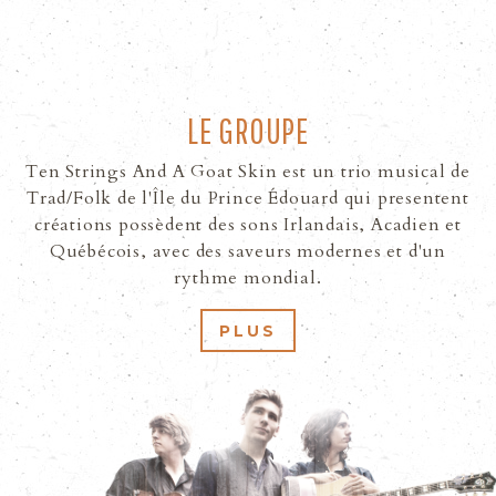
MUSIQUE
SPECTACLES
LE GROUPE
Ten Strings And A Goat Skin est un trio musical de
PHOTOS
Trad/Folk de l'Île du Prince Édouard qui presentent
créations possèdent des sons Irlandais, Acadien et
Québécois, avec des saveurs modernes et d'un
VIDÉOS
rythme mondial.
MÉDIAS
PLUS
CONTACT
ENGLISH