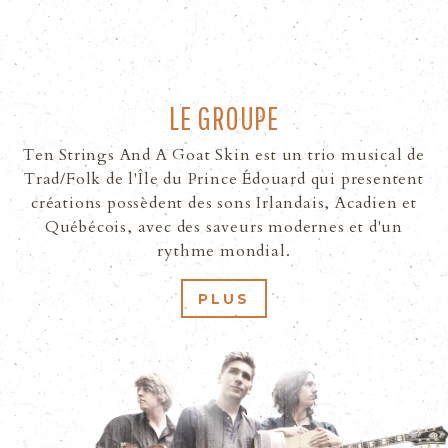
MUSIQUE
SPECTACLES
LE GROUPE
Ten Strings And A Goat Skin est un trio musical de
PHOTOS
Trad/Folk de l'Île du Prince Édouard qui presentent
créations possèdent des sons Irlandais, Acadien et
Québécois, avec des saveurs modernes et d'un
VIDÉOS
rythme mondial.
MÉDIAS
PLUS
CONTACT
ENGLISH