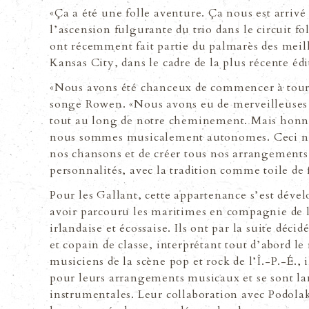
«Ça a été une folle aventure. Ça nous est arrivé
lʼascension fulgurante du trio dans le circuit fo
ont récemment fait partie du palmarès des meill
Kansas City, dans le cadre de la plus récente édi
«Nous avons été chanceux de commencer à tourn
songe Rowen. «Nous avons eu de merveilleuses 
tout au long de notre cheminement. Mais honnê
nous sommes musicalement autonomes. Ceci no
nos chansons et de créer tous nos arrangements.
personnalités, avec la tradition comme toile d
Pour les Gallant, cette appartenance sʼest dével
avoir parcouru les maritimes en compagnie de l
irlandaise et écossaise. Ils ont par la suite déci
et copain de classe, interprétant tout dʼabord le
musiciens de la scène pop et rock de lʼÎ.-P.-É.
pour leurs arrangements musicaux et se sont la
instrumentales. Leur collaboration avec Podolak