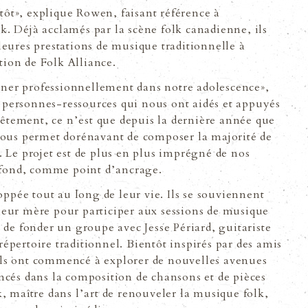
 tôt», explique Rowen, faisant référence à
lk. Déjà acclamés par la scène folk canadienne, ils
eures prestations de musique traditionnelle à
tion de Folk Alliance.
er professionnellement dans notre adolescence»,
personnes-ressources qui nous ont aidés et appuyés
tement, ce nʼest que depuis la dernière année que
us permet dorénavant de composer la majorité de
 Le projet est de plus en plus imprégné de nos
e fond, comme point dʼancrage.
oppée tout au long de leur vie. Ils se souviennent
eur mère pour participer aux sessions de musique
dé de fonder un groupe avec Jesse Périard, guitariste
 répertoire traditionnel. Bientôt inspirés par des amis
, ils ont commencé à explorer de nouvelles avenues
ncés dans la composition de chansons et de pièces
, maître dans lʼart de renouveler la musique folk,