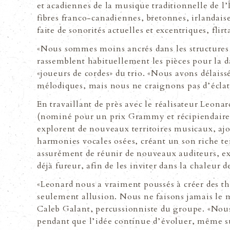
et acadiennes de la musique traditionnelle de l
fibres franco-canadiennes, bretonnes, irlandaise
faite de sonorités actuelles et excentriques, flir
«Nous sommes moins ancrés dans les structures t
rassemblent habituellement les pièces pour la 
«joueurs de cordes» du trio. «Nous avons délaiss
mélodiques, mais nous ne craignons pas dʼéclate
En travaillant de près avec le réalisateur Leon
(nominé pour un prix Grammy et récipiendaire 
explorent de nouveaux territoires musicaux, ajo
harmonies vocales osées, créant un son riche t
assurément de réunir de nouveaux auditeurs, ext
déjà fureur, afin de les inviter dans la chaleur 
«Leonard nous a vraiment poussés à créer des th
seulement allusion. Nous ne faisons jamais le 
Caleb Galant, percussionniste du groupe. «Nous
pendant que lʼidée continue dʼévoluer, même s