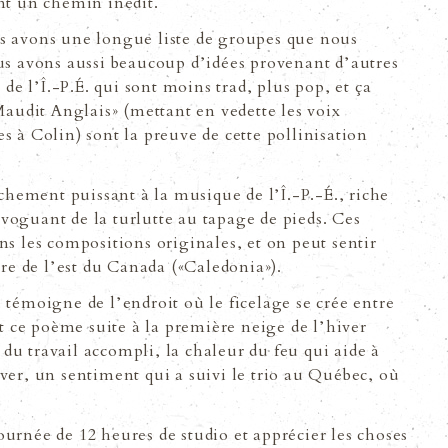
nt un chemin inédit.
s avons une longue liste de groupes que nous
us avons aussi beaucoup dʼidées provenant dʼautres
 de lʼÎ.-P.É. qui sont moins trad, plus pop, et ça
Maudit Anglais» (mettant en vedette les voix
 à Colin) sont la preuve de cette pollinisation
achement puissant à la musique de lʼÎ.-P.-É., riche
voguant de la turlutte au tapage de pieds. Ces
ns les compositions originales, et on peut sentir
ire de lʼest du Canada («Caledonia»).
 témoigne de lʼendroit où le ficelage se crée entre
it ce poème suite à la première neige de lʼhiver
n du travail accompli, la chaleur du feu qui aide à
ver, un sentiment qui a suivi le trio au Québec, où
urnée de 12 heures de studio et apprécier les choses