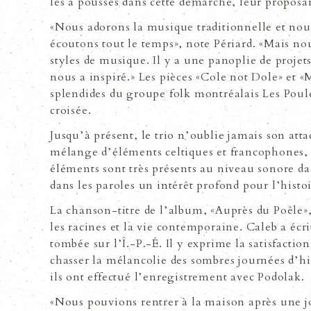
les a poussés dans cette démarche, leur proposa
«Nous adorons la musique traditionnelle et nou
écoutons tout le temps», note Périard. «Mais no
styles de musique. Il y a une panoplie de projets
nous a inspiré.» Les pièces «Cole not Dole» et «
splendides du groupe folk montréalais Les Poules
croisée.
Jusquʼà présent, le trio nʼoublie jamais son att
mélange dʼéléments celtiques et francophones, 
éléments sont très présents au niveau sonore da
dans les paroles un intérêt profond pour lʼhisto
La chanson-titre de lʼalbum, «Auprès du Poêle»,
les racines et la vie contemporaine. Caleb a écr
tombée sur lʼÎ.-P.-É. Il y exprime la satisfactio
chasser la mélancolie des sombres journées dʼhi
ils ont effectué lʼenregistrement avec Podolak.
«Nous pouvions rentrer à la maison après une jo