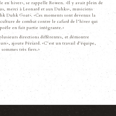
le en hiver», se rappelle Rowen. «Il y avait plein de
us, merci à Leonard et aux Duhks», musiciens
 «Duhk Duhk Goat». «Ces moments sont devenus la
 culture de combat contre le cafard de lʼhiver qui
poêle en fait partie intégrante.»
usieurs directions différentes, et démontre
rs», ajoute Périard. «Cʼest un travail dʼéquipe,
 sommes très fiers.»