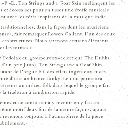
ʼÎ.-P.-E., Ten Strings and a Goat Skin mélangent les
s et écossaises pour en tisser une étoffe musicale
tant avec les côtés inspirants de la musique indie.
raditionnelles, dans la façon dont les musiciens
danse», fait remarquer Rowen Gallant, lʼun des deux
é ces structures. Nous retenons certains éléments
r les formes.»
ard Podolak du groupe roots-éclectique The Duhks
dʼun prix Juno), Ten Strings and a Goat Skin
utant de lʼorgue B3, des effets ingénieux et des
einté dʼune ambiance funky. Le tout permettra
érieurs au milieu folk dans lequel le groupe fait
de la tradition à combustion rapide.
èmes et de continuer à y revenir en y faisant
même motif deux fois de la même façon», ajoute
 revenons toujours à lʼatmosphère de la pièce
ubtilement.»